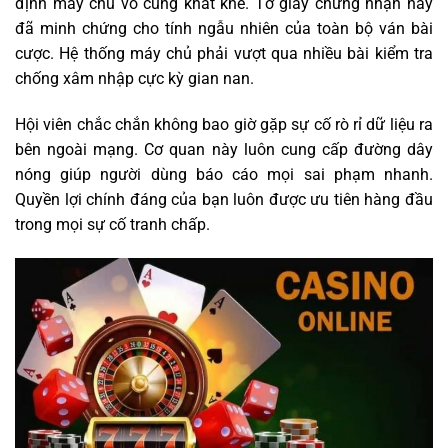
định máy chủ vô cùng khắt khe. Tờ giấy chứng nhận này
đã minh chứng cho tính ngẫu nhiên của toàn bộ ván bài
cược. Hệ thống máy chủ phải vượt qua nhiều bài kiểm tra
chống xâm nhập cực kỳ gian nan.
Hội viên chắc chắn không bao giờ gặp sự cố rò rỉ dữ liệu ra
bên ngoài mạng. Cơ quan này luôn cung cấp đường dây
nóng giúp người dùng báo cáo mọi sai phạm nhanh.
Quyền lợi chính đáng của bạn luôn được ưu tiên hàng đầu
trong mọi sự cố tranh chấp.