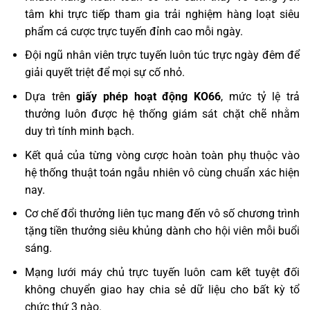
tâm khi trực tiếp tham gia trải nghiệm hàng loạt siêu
phẩm cá cược trực tuyến đỉnh cao mỗi ngày.
Đội ngũ nhân viên trực tuyến luôn túc trực ngày đêm để
giải quyết triệt để mọi sự cố nhỏ.
Dựa trên
giấy phép hoạt động KO66
, mức tỷ lệ trả
thưởng luôn được hệ thống giám sát chặt chẽ nhằm
duy trì tính minh bạch.
Kết quả của từng vòng cược hoàn toàn phụ thuộc vào
hệ thống thuật toán ngẫu nhiên vô cùng chuẩn xác hiện
nay.
Cơ chế đổi thưởng liên tục mang đến vô số chương trình
tặng tiền thưởng siêu khủng dành cho hội viên mỗi buổi
sáng.
Mạng lưới máy chủ trực tuyến luôn cam kết tuyệt đối
không chuyển giao hay chia sẻ dữ liệu cho bất kỳ tổ
chức thứ 3 nào.