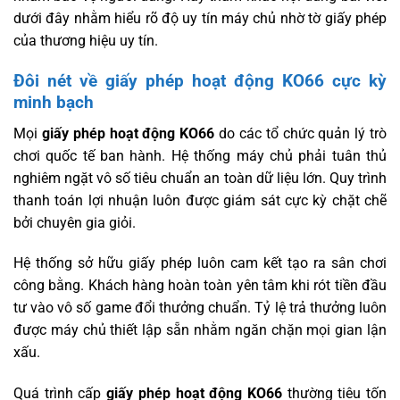
dưới đây nhằm hiểu rõ độ uy tín máy chủ nhờ tờ giấy phép
của thương hiệu uy tín.
Đôi nét về giấy phép hoạt động KO66 cực kỳ
minh bạch
Mọi
giấy phép hoạt động KO66
do các tổ chức quản lý trò
chơi quốc tế ban hành. Hệ thống máy chủ phải tuân thủ
nghiêm ngặt vô số tiêu chuẩn an toàn dữ liệu lớn. Quy trình
thanh toán lợi nhuận luôn được giám sát cực kỳ chặt chẽ
bởi chuyên gia giỏi.
Hệ thống sở hữu giấy phép luôn cam kết tạo ra sân chơi
công bằng. Khách hàng hoàn toàn yên tâm khi rót tiền đầu
tư vào vô số game đổi thưởng chuẩn. Tỷ lệ trả thưởng luôn
được máy chủ thiết lập sẵn nhằm ngăn chặn mọi gian lận
xấu.
Quá trình cấp
giấy phép hoạt động KO66
thường tiêu tốn