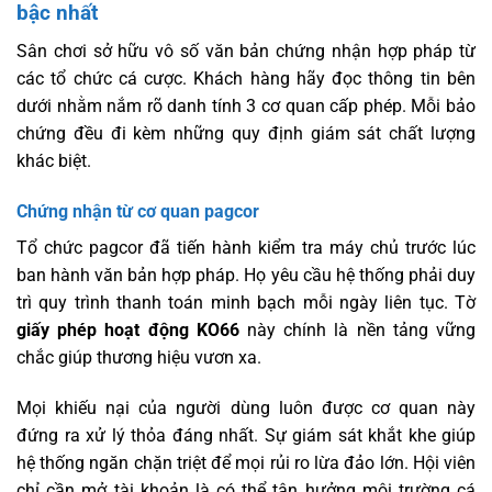
bậc nhất
Sân chơi sở hữu vô số văn bản chứng nhận hợp pháp từ
các tổ chức cá cược. Khách hàng hãy đọc thông tin bên
dưới nhằm nắm rõ danh tính 3 cơ quan cấp phép. Mỗi bảo
chứng đều đi kèm những quy định giám sát chất lượng
khác biệt.
Chứng nhận từ cơ quan pagcor
Tổ chức pagcor đã tiến hành kiểm tra máy chủ trước lúc
ban hành văn bản hợp pháp. Họ yêu cầu hệ thống phải duy
trì quy trình thanh toán minh bạch mỗi ngày liên tục. Tờ
giấy phép hoạt động KO66
này chính là nền tảng vững
chắc giúp thương hiệu vươn xa.
Mọi khiếu nại của người dùng luôn được cơ quan này
đứng ra xử lý thỏa đáng nhất. Sự giám sát khắt khe giúp
hệ thống ngăn chặn triệt để mọi rủi ro lừa đảo lớn. Hội viên
chỉ cần mở tài khoản là có thể tận hưởng môi trường cá