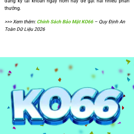
đăng ký tài khoản ngay hôm nay để gặt hái nhiều phần
thưởng.
>>> Xem thêm:
Chính Sách Bảo Mật KO66
– Quy Định An
Toàn Dữ Liệu 2026