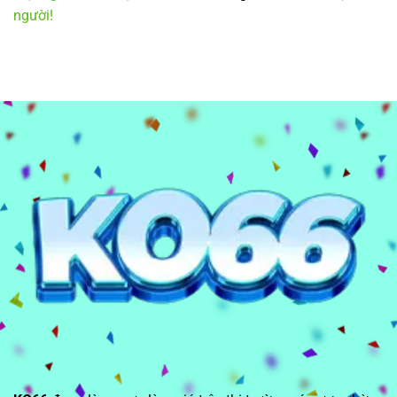
người!