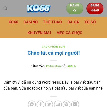
Bỏ
ĐĂNG
ĐĂNG
qua
KÝ
NHẬP
nội
dung
KO66
CASINO
THỂ THAO
ĐÁ GÀ
XỔ SỐ
KHUYẾN MÃI
MẸO CÁ CƯỢC
CHƯA PHÂN LOẠI
Chào tất cả mọi người!
ĐĂNG VÀO
12/02/2026
BỞI
ADMIN
Cảm ơn vì đã sử dụng WordPress. Đây là bài viết đầu tiên
của bạn. Sửa hoặc xóa nó, và bắt đầu bài viết của bạn nhé!